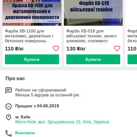
Фарба ХВ-1100 для
Фарба ХВ-518 для
Фарб
металевих, дерев'яних і
військової техніки, захист
мета
бетонних поверхонь.
алюмінію, сталевого
бето
металу, атмосферостійка.
110
130
110
₴/кг
₴/кг
Хакі матова оливка
Купити
Купити
Про нас
Рейтинг не сформований
Менше 5 відгуків за останній рік
Працює з 04.06.2019
м. Київ
Місто Київ. вул. Зрошувальна 15, Київ, Україна
Контакти