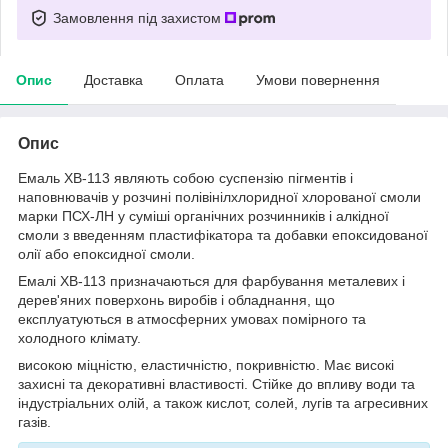
Замовлення під захистом
Опис
Доставка
Оплата
Умови повернення
Опис
Емаль ХВ-113 являють собою суспензію пігментів і
наповнювачів у розчині полівінілхлоридної хлорованої смоли
марки ПСХ-ЛН у суміші органічних розчинників і алкідної
смоли з введенням пластифікатора та добавки епоксидованої
олії або епоксидної смоли.
Емалі ХВ-113 призначаються для фарбування металевих і
дерев'яних поверхонь виробів і обладнання, що
експлуатуються в атмосферних умовах помірного та
холодного клімату.
високою міцністю, еластичністю, покривністю. Має високі
захисні та декоративні властивості. Стійке до впливу води та
індустріальних олій, а також кислот, солей, лугів та агресивних
газів.