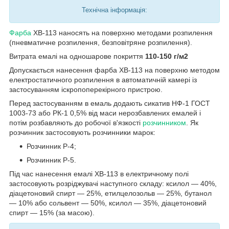
Технічна інформація:
Фарба
ХВ-113 наносять на поверхню методами розпилення
(пневматичне розпилення, безповітряне розпилення).
Витрата емалі на одношарове покриття
110-150 г/м2
Допускається нанесення фарба ХВ-113 на поверхню методом
електростатичного розпилення в автоматичній камері із
застосуванням іскропоперекірного пристрою.
Перед застосуванням в емаль додають сикатив НФ-1 ГОСТ
1003-73 або РК-1 0,5% від маси нерозбавлених емалей і
потім розбавляють до робочої в'язкості
розчинником
. Як
розчинник застосовують розчинники марок:
Розчинник Р-4;
Розчинник Р-5.
Під час нанесення емалі ХВ-113 в електричному полі
застосовують розріджувачі наступного складу: ксилол — 40%,
діацетоновий спирт — 25%, етилцелозольв — 25%, бутанол
— 10% або сольвент — 50%, ксилол — 35%, діацетоновий
спирт — 15% (за масою).