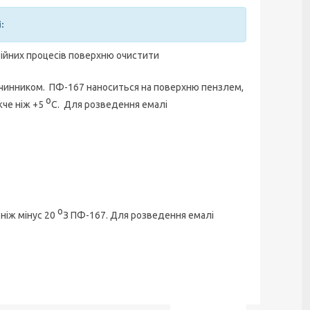
і:
озійних процесів поверхню очистити
зчинником. ПФ-167 наноситься на поверхню пензлем,
о
жче ніж +5
С. Для розведення емалі
о
 ніж мінус 20
З ПФ-167. Для розведення емалі