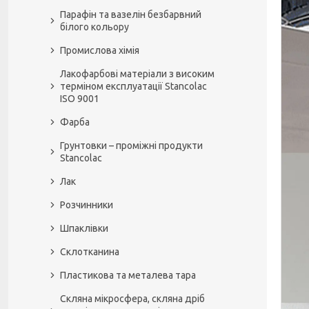
Парафін та вазелін безбарвний
білого кольору
Промислова хімія
Лакофарбові матеріали з високим
терміном експлуатації Stancolac
ISO 9001
Фарба
Грунтовки – проміжні продукти
Stancolac
Лак
Розчинники
Шпаклівки
Склотканина
Пластикова та металева тара
Скляна мікросфера, скляна дріб