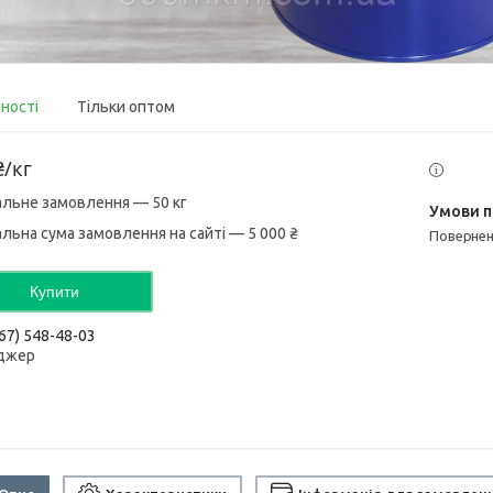
вності
Тільки оптом
₴/кг
альне замовлення — 50 кг
альна сума замовлення на сайті — 5 000 ₴
поверне
Купити
67) 548-48-03
джер