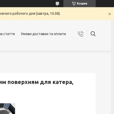
Кошик
жчого робочого дня (завтра, 10.08).
на стаття
Умови доставки та оплати
им поверхням для катера,