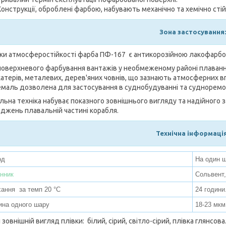
Конструкції, оброблені фарбою, набувають механічно та хемічно сті
Зона застосування:
ки атмосферостійкості фарба ПФ-167 є антикорозійною лакофарбо
поверхневого фарбування вантажів у необмеженому районі плаванн
катерів, металевих, дерев'яних човнів, що зазнають атмосферних в
емаль дозволена для застосування в суднобудуванні та судноремо
ьна техніка набуває показного зовнішнього вигляду та надійного за
джень плавальній частині корабля.
Технічна інформація
од
На один ш
нник
Сольвент,
ання за темп 20 °C
24 години
ина одного шару
18-23 мкм
і зовнішній вигляд плівки: білий, сірий, світло-сірий, плівка глянсова