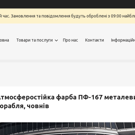
й час. Замовлення та повідомлення будуть оброблені з 09:00 найбли
овна
Товари та послуги
Про нас
Контакти
Інформацій
тмосферостійка фарба ПФ-167 металев
орабля, човнів