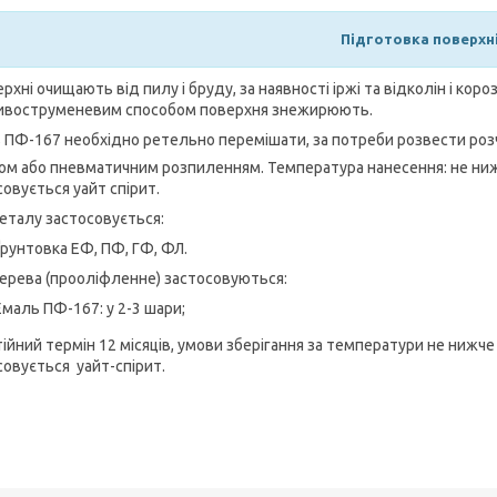
Підготовка поверхн
хні очищають від пилу і бруду, за наявності іржі та відколін і кор
ивоструменевим способом поверхня знежирюють.
 ПФ-167 необхідно ретельно перемішати, за потреби розвести ро
ом або пневматичним розпиленням. Температура нанесення: не ни
совується уайт спірит.
еталу застосовується:
Ґрунтовка ЕФ, ПФ, ГФ, ФЛ.
ерева (прооліфленне) застосовуються:
Емаль ПФ-167: у 2-3 шари;
ійний термін 12 місяців, умови зберігання за температури не нижче
совується уайт-спірит.