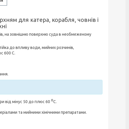
ня
ням для катера, корабля, човнів і
хні
в, на зовнішню поверхню суда в необмеженому
ійка до впливу води, мийних розчинів,
юс 600 С.
ання.
о
ри від мінус 50 до плюс 60
С.
теріалами та мийними хімічними препаратами.