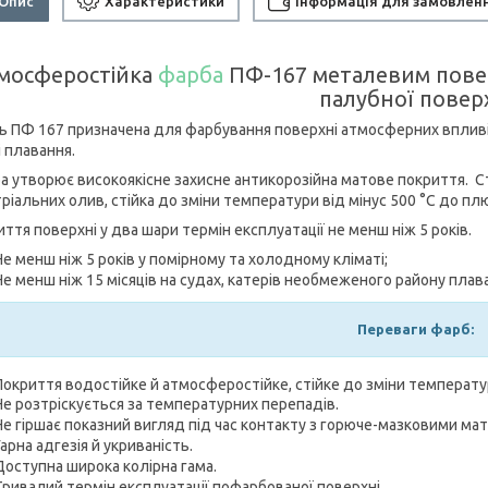
Опис
Характеристики
Інформація для замовлен
мосферостійка
фарба
ПФ-167 металевим поверх
палубної повер
 ПФ 167 призначена для фарбування поверхні атмосферних впливі
і плавання.
 утворює високоякісне захисне антикорозійна матове покриття. Ст
ріальних олив, стійка до зміни температури від мінус 500 °C до пл
ття поверхні у два шари термін експлуатації не менш ніж 5 років.
Не менш ніж 5 років у помірному та холодному кліматі;
Не менш ніж 15 місяців на судах, катерів необмеженого району плав
Переваги фарб:
Покриття водостійке й атмосферостійке, стійке до зміни температу
Не розтріскується за температурних перепадів.
Не гіршає показний вигляд під час контакту з горюче-мазковими ма
Гарна адгезія й укриваність.
Доступна широка колірна гама.
Тривалий термін експлуатації пофарбованої поверхні.