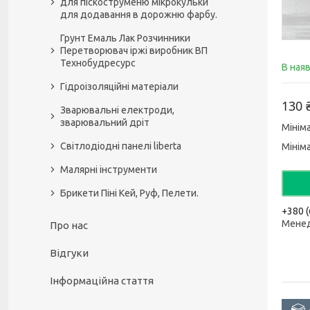
для піскоструменю мікрокульки
для додавання в дорожню фарбу.
Грунт Емаль Лак Розчинники
Перетворювач іржі виробник ВП
Технобудресурс
В ная
Гідроізоляційні матеріали
130 
Зварювальні електроди,
зварювальний дріт
Мінім
Світлодіодні панелі liberta
Мінім
Малярні інструменти
Брикети Піні Кей, Руф, Пелети.
+380 (
Мене
Про нас
Відгуки
Інформаційна стаття