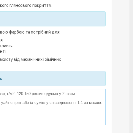
йкого глянсового покриття.
вою фарбою та потрібний для:
я,
пливів.
нті.
хисту від механічних і хімічних
:
ар, г/м2: 120-150 рекомендуємо у 2 шари.
 уайт-спірит або їх суміш у співвідношенні 1:1 за масою.
.
.