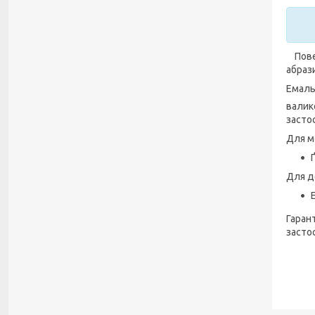
Повер
абраз
Емаль
валик
засто
Для м
Для д
Гарант
засто