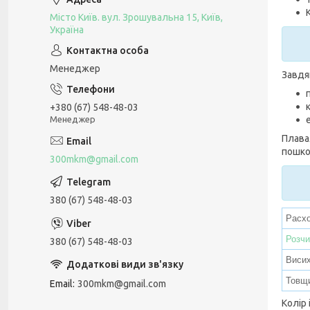
Місто Київ. вул. Зрошувальна 15, Київ,
Україна
Менеджер
Завдя
+380 (67) 548-48-03
Менеджер
Плавал
пошко
300mkm@gmail.com
380 (67) 548-48-03
Расх
Розчи
380 (67) 548-48-03
Висих
Товщ
Email
300mkm@gmail.com
Колір 