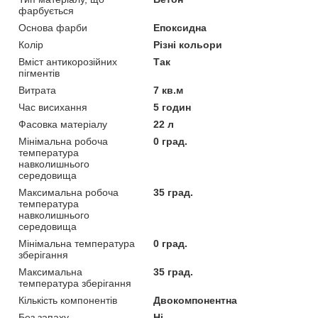
фарбується
Основа фарби
Епоксидна
Колір
Різні кольори
Вміст антикорозійних
Так
пігментів
Витрата
7 кв.м
Час висихання
5 годин
Фасовка матеріалу
22 л
Мінімальна робоча
0 град.
температура
навколишнього
середовища
Максимальна робоча
35 град.
температура
навколишнього
середовища
Мінімальна температура
0 град.
зберігання
Максимальна
35 град.
температура зберігання
Кількість компонентів
Двокомпонентна
Без запаху
Ні