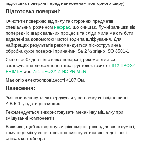
підготовка поверхні перед нанесенням повторного шару)
Підготовка поверхні:
Очистити поверхню від пилу та сторонніх предметів
спеціальним розчином
нефрас
, що очищає. Лужні залишки від
попередніх зварювальних процесів та сліди мила мають бути
видалені за допомогою чистої води та шліфування. Для
найкращих результатів рекомендується піскоструминна
обробка сухої поверхні принаймні Sa 2 ½ згідно ISO 8501-1.
Якщо необхідна підготовка поверхні, рекомендується
застосування двокомпонентних ґрунтовок таких як
812 EPOXY
PRIMER
або
751 EPOXY ZINC PRIMER
.
Має опір електропровідності <107 Ом.
Нанесення:
Змішати основу та затверджувач у ваговому співвідношенні
А:В-5:1, додати розчинник.
Рекомендується використовувати механічну мішалку при
змішуванні компонентів.
Важливо, щоб затверджувач рівномірно розподілявся в суміші,
тому перемішування повинно виконуватися як на дні, так і
стінках контейнера.