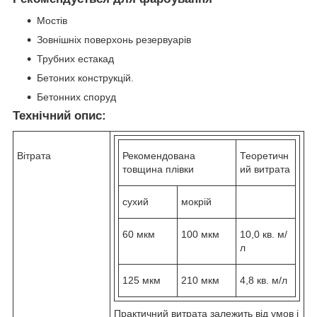
Мостів
Зовнішніх поверхонь резервуарів
Трубних естакад
Бетоних конструкцій.
Бетонних споруд
Технічний опис:
Вітрата
Рекомендована
Теоретичн
товщина плівки
ий витрата
сухий
мокрій
60 мкм
100 мкм
10,0 кв. м/
л
125 мкм
210 мкм
4,8 кв. м/л
Практичний витрата залежить від умов і