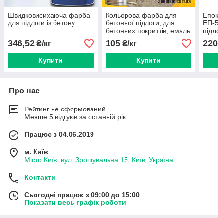
Швидковисихаюча фарба
Кольорова фарба для
Епо
для підлоги із бетону
бетонної підлоги, для
ЕП-5
бетонних покриттів, емаль
підл
для позначення
346,52
105
220
₴/кг
₴/кг
паркування АК-11
червона, жовта
Купити
Купити
Про нас
Рейтинг не сформований
Менше 5 відгуків за останній рік
Працює з 04.06.2019
м. Київ
Місто Київ. вул. Зрошувальна 15, Київ, Україна
Контакти
Сьогодні працює з 09:00 до 15:00
Показати весь графік роботи