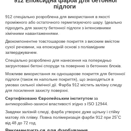
912 Епоксидна фарба для бетонної
підлоги
912 спеціально розроблена для використання в якості
проміжного або остаточного герметизуючого шару. Ідеально
підходить для захисту бетонної підлоги з інтенсивними
хімічними навантаженнями.
Двокомпонентне товстошарове покриття з високим вмістом
сухої речовини, на епоксидній основі з поліамідним
затверджувачем.
Спеціально розроблено для нанесення на попередньо
загрунтовані бетоні споруди та повернню із бетонних блоків.
Можливе використання як одношарове покриття для бетонної
підлоги (також як напольне покриття), що знаходяться в
умовах сильної хімічної дії. Фарба 912 містить залізну слюду
для посилення захисту поверхні.
Сертифіковано Європейським інститутом
за
антикорозійно-захисні властивості згідно з ISO 12944.
Завдяки залізній слюді, фарба утворює дуже щільну і стійку
матову л/к плівку. Повна полімеризація фарби 912 при 25˚C
від 48 до 72 год.
Рекомендується для фарбування