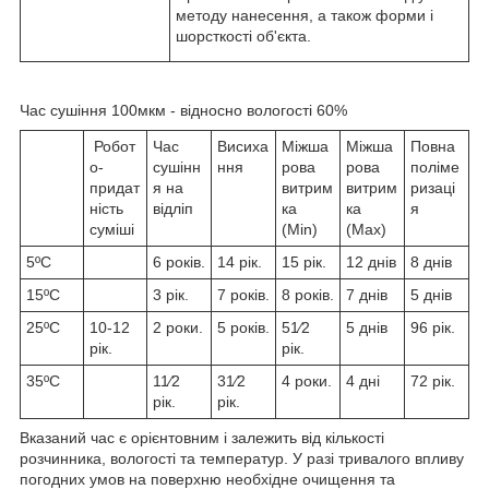
методу нанесення, а також форми і
шорсткості об'єкта.
Час сушіння 100мкм - відносно вологості 60%
Робот
Час
Висиха
Міжша
Міжша
Повна
о-
сушінн
ння
рова
рова
поліме
придат
я на
витрим
витрим
ризаці
ність
відліп
ка
ка
я
суміші
(Min)
(Max)
5ºC
6 років.
14 рік.
15 рік.
12 днів
8 днів
15ºC
3 рік.
7 років.
8 років.
7 днів
5 днів
25ºC
10-12
2 роки.
5 років.
51⁄2
5 днів
96 рік.
рік.
рік.
35ºC
11⁄2
31⁄2
4 роки.
4 дні
72 рік.
рік.
рік.
Вказаний час є орієнтовним і залежить від кількості
розчинника, вологості та температур. У разі тривалого впливу
погодних умов на поверхню необхідне очищення та