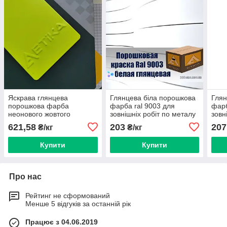
Яскрава глянцева
Глянцева біла порошкова
Глян
порошкова фарба
фарба ral 9003 для
фарб
неонового жовтого
зовнішніх робіт по металу
зовн
кольору
зі сталі, на кольоровий
коль
621,58
203
207
₴/кг
₴/кг
метал.
стал
Купити
Купити
Про нас
Рейтинг не сформований
Менше 5 відгуків за останній рік
Працює з 04.06.2019