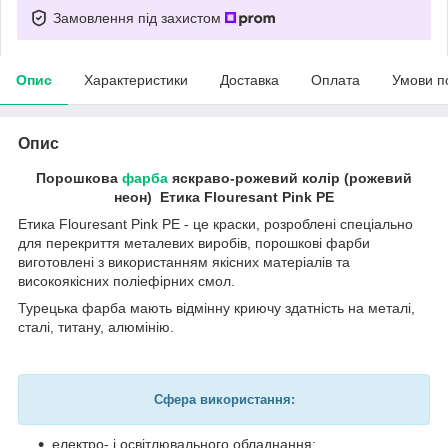
Замовлення під захистом
Опис
Характеристики
Доставка
Оплата
Умови п
Опис
Порошкова
фарба
яскраво-рожевий колір (рожевий
неон) Етика Flouresant Pink PE
Етика Flouresant Pink PE - це краски, розроблені спеціально
для перекриття металевих виробів, порошкові фарби
виготовлені з використанням якісних матеріалів та
високоякісних поліефірних смол.
Турецька фарба мають відмінну криючу здатність на металі,
сталі, титану, алюмінію.
Сфера використання:
електро- і освітлювального обладнання;