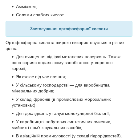
Амміаком;
Солями слабких кислот.
Застосування ортофосфорної кислоти
Ортофосфорна кислота широко використовується в різних
цілях:
Для очищення від іржі металевих поверхонь. Також
вона сприяє подальшому запобіганню утворенню
корозії;
Як флюс під час паяння;
У сільському господарстві — для виробництва
мінеральних добрив;
У складі фреонів (в промислових морозильних
установках);
Для досліджень у галузі молекулярної біології;
У виробництві побутових синтетичних очисних,
мийних і пом'якшувальних засобів;
В авіаційній промисловості (у складі гідрорідкостей).