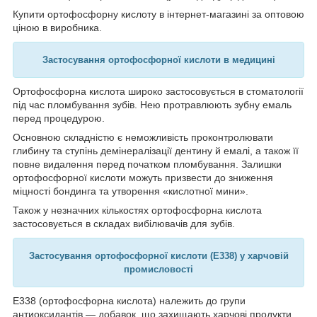
Купити ортофосфорну кислоту в інтернет-магазині за оптовою
ціною в виробника.
Застосування ортофосфорної кислоти в медицині
Ортофосфорна кислота широко застосовується в стоматології
під час пломбування зубів. Нею протравлюють зубну емаль
перед процедурою.
Основною складністю є неможливість проконтролювати
глибину та ступінь демінералізації дентину й емалі, а також її
повне видалення перед початком пломбування. Залишки
ортофосфорної кислоти можуть призвести до зниження
міцності бондинга та утворення «кислотної мини».
Також у незначних кількостях ортофосфорна кислота
застосовується в складах вибілювачів для зубів.
Застосування ортофосфорної кислоти (Е338) у харчовій
промисловості
Е338 (ортофосфорна кислота) належить до групи
антиоксидантів — добавок, що захищають харчові продукти