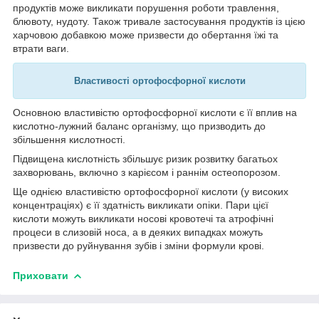
продуктів може викликати порушення роботи травлення,
блювоту, нудоту. Також тривале застосування продуктів із цією
харчовою добавкою може призвести до обертання їжі та
втрати ваги.
Властивості ортофосфорної кислоти
Основною властивістю ортофосфорної кислоти є її вплив на
кислотно-лужний баланс організму, що призводить до
збільшення кислотності.
Підвищена кислотність збільшує ризик розвитку багатьох
захворювань, включно з карієсом і раннім остеопорозом.
Ще однією властивістю ортофосфорної кислоти (у високих
концентраціях) є її здатність викликати опіки. Пари цієї
кислоти можуть викликати носові кровотечі та атрофічні
процеси в слизовій носа, а в деяких випадках можуть
призвести до руйнування зубів і зміни формули крові.
Приховати