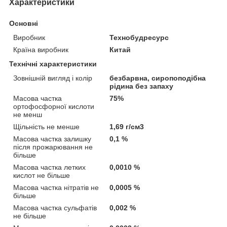
Характеристики
Основні
Виробник
Технобудресурс
Країна виробник
Китай
Технічні характеристики
Зовнішній вигляд і колір
безбарвна, сиропоподібна
рідина без запаху
Масова частка
75%
ортофосфорної кислоти
не менш
Щільність не менше
1,69 г/см3
Масова частка залишку
0,1 %
після прожарювання не
більше
Масова частка летких
0,0010 %
кислот не більше
Масова частка нітратів не
0,0005 %
більше
Масова частка сульфатів
0,002 %
не більше