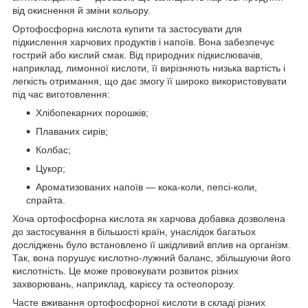
від окиснення й зміни кольору.
Ортофосфорна кислота купити та застосувати для
підкислення харчових продуктів і напоїв. Вона забезпечує
гострий або кислий смак. Від природних підкислювачів,
наприклад, лимонної кислоти, її вирізняють низька вартість і
легкість отримання, що дає змогу її широко використовувати
під час виготовлення:
Хлібопекарних порошків;
Плаваних сирів;
Колбас;
Цукор;
Ароматизованих напоїв — кока-коли, пепсі-коли,
спрайта.
Хоча ортофосфорна кислота як харчова добавка дозволена
до застосування в більшості країн, унаслідок багатьох
досліджень було встановлено її шкідливий вплив на організм.
Так, вона порушує кислотно-лужний баланс, збільшуючи його
кислотність. Це може провокувати розвиток різних
захворювань, наприклад, карієсу та остеопорозу.
Часте вживання ортофосфорної кислоти в складі різних