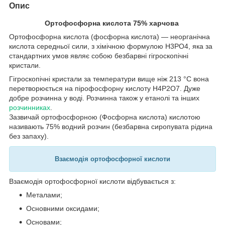
Опис
Ортофосфорна кислота 75% харчова
Ортофосфорна кислота (фосфорна кислота) — неорганічна
кислота середньої сили, з хімічною формулою H3PO4, яка за
стандартних умов являє собою безбарвні гігроскопічні
кристали.
Гігроскопічні кристали за температури вище ніж 213 °C вона
перетворюється на пірофосфорну кислоту H4P2O7. Дуже
добре розчинна у воді. Розчинна також у етанолі та інших
розчинниках
.
Зазвичай ортофосфорною (Фосфорна кислота) кислотою
називають 75% водний розчин (безбарвна сиропувата рідина
без запаху).
Взаємодія ортофосфорної кислоти
Взаємодія ортофосфорної кислоти відбувається з:
Металами;
Основними оксидами;
Основами;