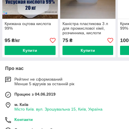
Крижана оцтова кислота
Каністра пластикова 3 л
Криж
99%
для промислової хімії,
99%
розчинника, кислоти
95
75
100
₴/кг
₴
Купити
Купити
Про нас
Рейтинг не сформований
Менше 5 відгуків за останній рік
Працює з 04.06.2019
м. Київ
Місто Київ. вул. Зрошувальна 15, Київ, Україна
Контакти