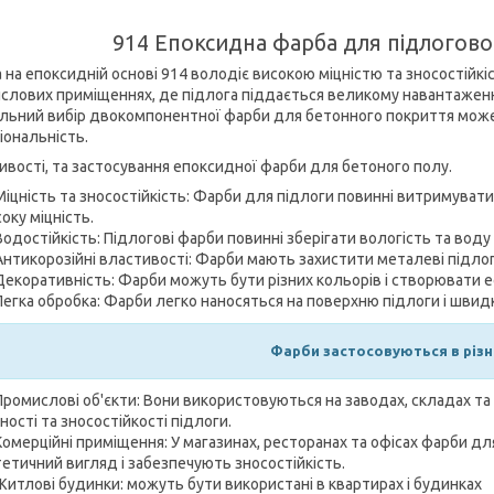
914 Епоксидна фарба для підлогово
 на епоксидній основі 914 володіє високою міцністю та зносостійк
слових приміщеннях, де підлога піддається великому навантажен
льний вибір двокомпонентної фарби для бетонного покриття може 
іональність.
ивості, та застосування епоксидної фарби для бетоного полу.
Міцність та зносостійкість: Фарби для підлоги повинні витримувати
оку міцність.
Водостійкість: Підлогові фарби повинні зберігати вологість та воду 
Антикорозійні властивості: Фарби мають захистити металеві підлоги
Декоративність: Фарби можуть бути різних кольорів і створювати е
Легка обробка: Фарби легко наносяться на поверхню підлоги і швид
Фарби застосовуються в різн
Промислові об'єкти: Вони використовуються на заводах, складах та
ності та зносостійкості підлоги.
Комерційні приміщення: У магазинах, ресторанах та офісах фарби 
етичний вигляд і забезпечують зносостійкість.
Житлові будинки: можуть бути використані в квартирах і будинках