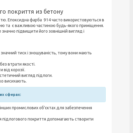
го покриття из бетону
істю. Епоксидна фарба 914 часто використовуються в
ню та є важливою частиною будь-якого приміщення.
значно підвищити його зовнішній вигляд і
 значний тиск і зношуваність, тому вони мають
без втрати якості.
 від корозії.
стетичний вигляд підлоги.
ко висихають.
их сферах:
 інших промислових об'єктах для забезпечення
для підлогового покриття допомагають створити