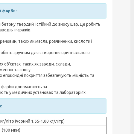
 фарби:
бетону твердий і стійкий до зносу шар. Це робить
водів і гаражів.
ечовин, таких як масла, розчинники, кислоти і
 робить зручним для створення оригінального
 об'єктах, таких як заводи, склади,
женню та зносу.
ях епоксидні покриття забезпечують міцність та
ні фарби допомагають за
ють у медичних установах та лабораторіях.
:
 кг/літр (чорний 1,55-1,60 кг/літр)
г (100 мкм)