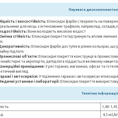
Переваги двокомпонентної
Міцність і зносостійкість:
Епоксидні фарби створюють на поверхні 
ідеальними для місць з інтенсивним трафіком, наприклад, складів,за
Водостійкість:
Вони володіють високою водост
Хімічна стійкість:
Епоксидні покриття підтримують вплив хімічних р
и.
Декоративність:
Епоксидні фарби доступні в різних кольорах, що
зайну підлоги.
Промислові об'єкти:
Епоксидні покриття конструкції в промислових
томайстерні та аеропорти, депідлога піддається великому наванта
Комерційні приміщення:
У ресторанах, магазинах, офісах та готел
тетичний вигляд.
Гаражі і автосервіси:
У підземних гаражах і автосервісах епоксид
Медичні установи і лабораторії:
Епоксидні покриття використову
Технічна інформація
ність
1,40-1,45
од
4,5 м2/к