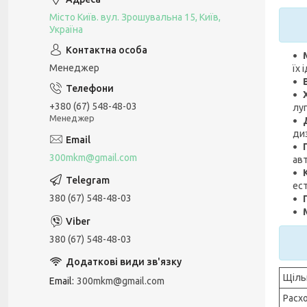
Місто Київ. вул. Зрошувальна 15, Київ,
Україна
Менеджер
їх 
+380 (67) 548-48-03
луг
Менеджер
ди
300mkm@gmail.com
ав
ес
380 (67) 548-48-03
380 (67) 548-48-03
Щіль
Email
300mkm@gmail.com
Расх