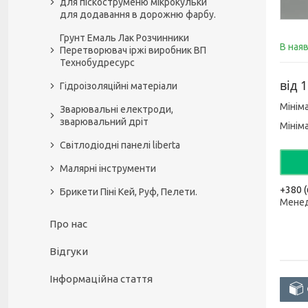
для піскоструменю мікрокульки
для додавання в дорожню фарбу.
Грунт Емаль Лак Розчинники
В ная
Перетворювач іржі виробник ВП
Технобудресурс
від
1
Гідроізоляційні матеріали
Мінім
Зварювальні електроди,
зварювальний дріт
Мінім
Світлодіодні панелі liberta
Малярні інструменти
+380 (
Брикети Піні Кей, Руф, Пелети.
Мене
Про нас
Відгуки
Інформаційна стаття