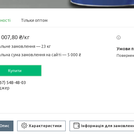
вності
Тільки оптом
 007,80 ₴/кг
альне замовлення — 23 кг
альна сума замовлення на сайті — 5 000 ₴
поверне
Купити
67) 548-48-03
джер
Опис
Характеристики
Інформація для замовлен