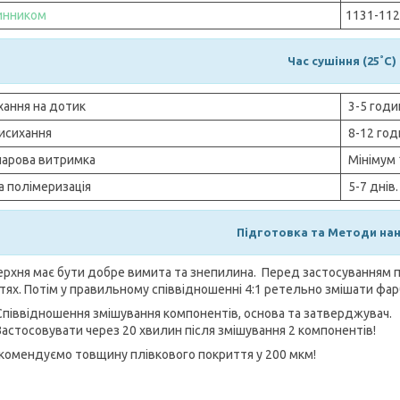
инником
1131-11
Час сушіння (25˚C)
хання на дотик
3-5 год
висихання
8-12 го
арова витримка
Мінімум 
а полімеризація
5-7 днів.
Підготовка та Методи нан
хня має бути добре вимита та знепилина. Перед застосуванням п
тях. Потім у правильному співвідношенні 4:1 ретельно змішати фа
Співвідношення змішування компонентів, основа та затверджувач.
Застосовувати через 20 хвилин після змішування 2 компонентів!
комендуємо товщину плівкового покриття у 200 мкм!