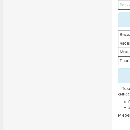
Розч
Виси
Час 
Міжш
Повн
Повер
ємнос
Ми ре