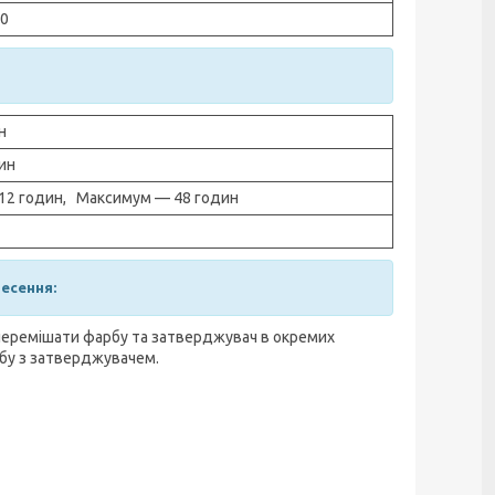
20
ин
дин
12 годин, Максимум — 48 годин
есення:
еремішати фарбу та затверджувач в окремих
рбу з затверджувачем.