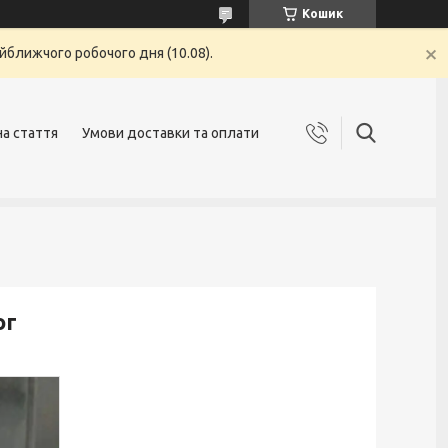
Кошик
йближчого робочого дня (10.08).
на стаття
Умови доставки та оплати
ог