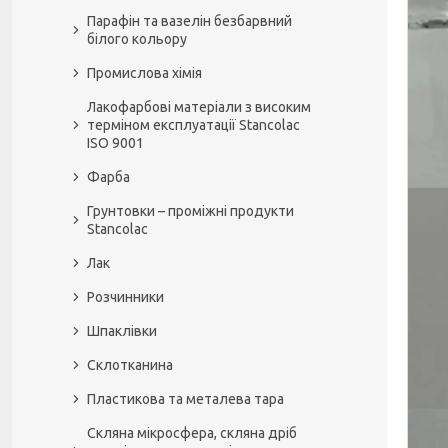
Парафін та вазелін безбарвний
білого кольору
Промислова хімія
Лакофарбові матеріали з високим
терміном експлуатації Stancolac
ISO 9001
Фарба
Грунтовки – проміжні продукти
Stancolac
Лак
Розчинники
Шпаклівки
Склотканина
Пластикова та металева тара
Скляна мікросфера, скляна дріб