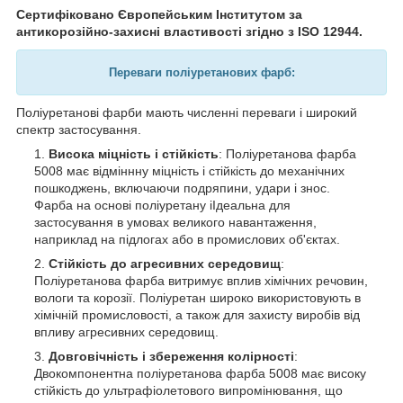
Сертифіковано Європейським Інститутом за
антикорозійно-захисні властивості згідно з ISO 12944.
Переваги поліуретанових фарб:
Поліуретанові фарби мають численні переваги і широкий
спектр застосування.
Висока міцність і стійкість
: Поліуретанова фарба
5008 має відміннну міцність і стійкість до механічних
пошкоджень, включаючи подряпини, удари і знос.
Фарба на основі поліуретану іІдеальна для
застосування в умовах великого навантаження,
наприклад на підлогах або в промислових об'єктах.
Стійкість до агресивних середовищ
:
Поліуретанова фарба витримує вплив хімічних речовин,
вологи та корозії. Поліуретан широко використовують в
хімічній промисловості, а також для захисту виробів від
впливу агресивних середовищ.
Довговічність і збереження колірності
:
Двокомпонентна поліуретанова фарба 5008 має високу
стійкість до ультрафіолетового випромінювання, що