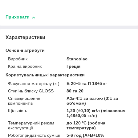
Приховати
Характеристики
Основні атрибути
Виробник
Stancolac
Країна виробник
Греція
Користувальницькі характеристики
Фасування матеріалу (кг)
Б 20+5 та П 18+5 кг
Ступінь блиску GLOSS
80 та 20
Співвідношення
A:Б-4:1 за вагою (3:1 за
компонентів
об'ємом)
Щільність
1,20 (±0,10) кг/л (micaceous
1,48±0,05 кг/л)
Температурний режим
до 120 ºC (робоча
експлуатації
температура)
Роботопридатність суміші
5-6 год (A+B+10%