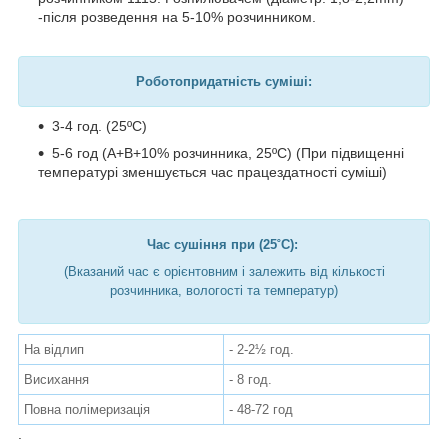
-після розведення на 5-10% розчинником.
Роботопридатність суміші:
3-4 год. (25ºC)
5-6 год (A+B+10% розчинника, 25ºC) (При підвищенні
температурі зменшується час працездатності суміші)
Час сушіння при (25˚C):
(Вказаний час є орієнтовним і залежить від кількості
розчинника, вологості та температур)
На відлип
- 2-2½ год.
Висихання
- 8 год.
Повна полімеризація
- 48-72 год
.