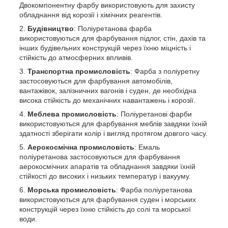
Двокомпонентну фарбу використовують для захисту
обладнання від корозії і хімічних реагентів.
Будівництво
: Поліуретанова фарба
використовуються для фарбування підлог, стін, дахів та
інших будівельних конструкцій через їхню міцність і
стійкість до атмосферних впливів.
Транспортна промисловість
: Фарба з поліуретну
застосовуються для фарбування автомобілів,
вантажівок, залізничних вагонів і суден, де необхідна
висока стійкість до механічних навантажень і корозії.
Меблева промисловість
: Поліуретанові фарби
використовуються для фарбування меблів завдяки їхній
здатності зберігати колір і вигляд протягом довгого часу.
Аерокосмічна промисловість
: Емаль
поліуретанова застосовуються для фарбування
аерокосмічних апаратів та обладнання завдяки їхній
стійкості до високих і низьких температур і вакууму.
Морська промисловість
: Фарба поліуретанова
використовуються для фарбування суден і морських
конструкцій через їхню стійкість до солі та морської
води.