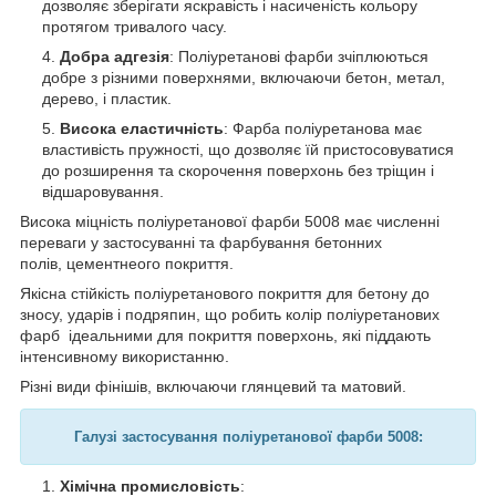
дозволяє зберігати яскравість і насиченість кольору
протягом тривалого часу.
Добра адгезія
: Поліуретанові фарби зчіплюються
добре з різними поверхнями, включаючи бетон, метал,
дерево, і пластик.
Висока еластичність
: Фарба поліуретанова має
властивість пружності, що дозволяє їй пристосовуватися
до розширення та скорочення поверхонь без тріщин і
відшаровування.
Висока міцність поліуретанової фарби 5008 має численні
переваги у застосуванні та фарбування бетонних
полів, цементнеого покриття.
Якісна стійкість поліуретанового покриття для бетону до
зносу, ударів і подряпин, що робить колір поліуретанових
фарб ідеальними для покриття поверхонь, які піддають
інтенсивному використанню.
Різні види фінішів, включаючи глянцевий та матовий.
Галузі застосування поліуретанової фарби 5008:
Хімічна промисловість
: