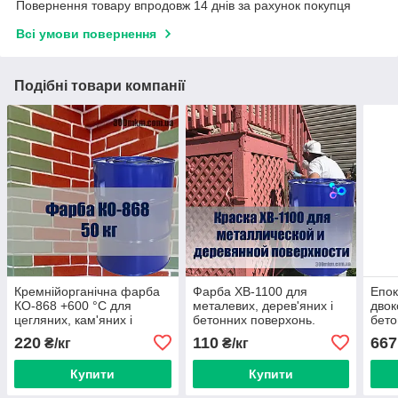
Повернення товару впродовж 14 днів за рахунок покупця
Всі умови повернення
Подібні товари компанії
Кремнійорганічна фарба
Фарба ХВ-1100 для
Епок
КО-868 +600 °C для
металевих, дерев'яних і
двок
цегляних, кам'яних і
бетонних поверхонь.
бето
бетонних поверхонь
підл
220
110
667
₴/кг
₴/кг
Купити
Купити