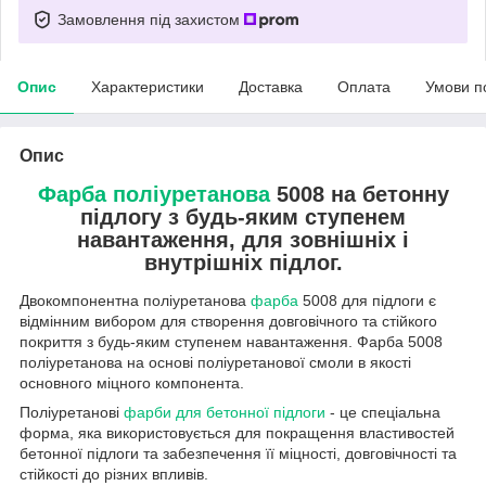
Замовлення під захистом
Опис
Характеристики
Доставка
Оплата
Умови п
Опис
Фарба поліуретанова
5008 на бетонну
підлогу з будь-яким ступенем
навантаження, для зовнішніх і
внутрішніх підлог.
Двокомпонентна поліуретанова
фарба
5008 для підлоги є
відмінним вибором для створення довговічного та стійкого
покриття з будь-яким ступенем навантаження. Фарба 5008
поліуретанова на основі поліуретанової смоли в якості
основного міцного компонента.
Поліуретанові
фарби для бетонної підлоги
- це спеціальна
форма, яка використовується для покращення властивостей
бетонної підлоги та забезпечення її міцності, довговічності та
стійкості до різних впливів.