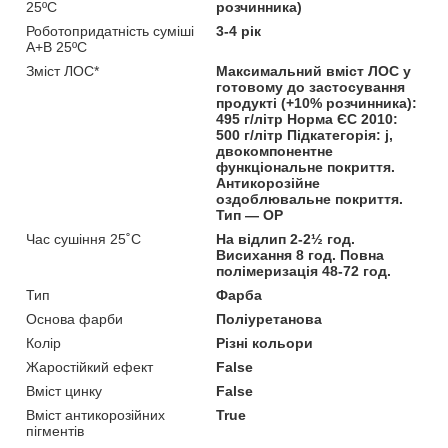
25ºC
розчинника)
Роботопридатність суміші
3-4 рік
A+B 25ºC
Зміст ЛОС*
Максимальний вміст ЛОС у
готовому до застосування
продукті (+10% розчинника):
495 г/літр Норма ЄС 2010:
500 г/літр Підкатегорія: j,
двокомпонентне
функціональне покриття.
Антикорозійне
оздоблювальне покриття.
Тип — ОР
Час сушіння 25˚C
На відлип 2-2½ год.
Висихання 8 год. Повна
полімеризація 48-72 год.
Тип
Фарба
Основа фарби
Поліуретанова
Колір
Різні кольори
Жаростійкий ефект
False
Вміст цинку
False
Вміст антикорозійних
True
пігментів