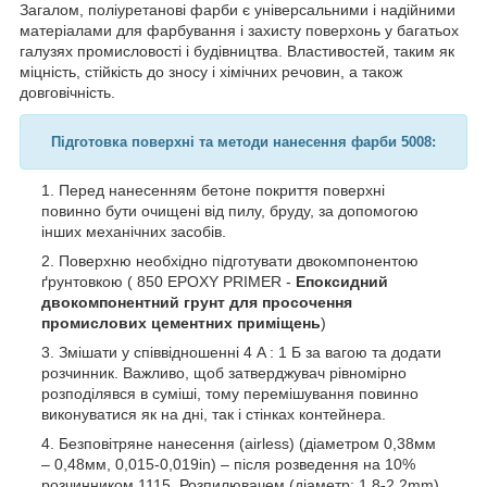
Загалом, поліуретанові фарби є універсальними і надійними
матеріалами для фарбування і захисту поверхонь у багатьох
галузях промисловості і будівництва. Властивостей, таким як
міцність, стійкість до зносу і хімічних речовин, а також
довговічність.
Підготовка поверхні та методи
нанесення фарби 5008
:
Перед нанесенням бетоне покриття поверхні
повинно бути очищені від пилу, бруду, за допомогою
інших механічних засобів.
Поверхню необхідно підготувати двокомпонентою
ґрунтовкою ( 850 EPOXY PRIMER -
Епоксидний
двокомпонентний грунт для просочення
промислових цементних приміщень
)
Змішати у співвідношенні 4 A : 1 Б за вагою та додати
розчинник. Важливо, щоб затверджувач рівномірно
розподілявся в суміші, тому перемішування повинно
виконуватися як на дні, так і стінках контейнера.
Безповітряне нанесення (airless) (діаметром 0,38мм
– 0,48мм, 0,015-0,019in) – після розведення на 10%
розчинником 1115. Розпилювачем (діаметр: 1,8-2,2mm)