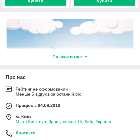
Купити
Купити
Показати все
Про нас
Рейтинг не сформований
Менше 5 відгуків за останній рік
Тривалий час служби та бездоганний зовнішній вигляд
промислової оборони військової техніки спец емалями
Працює з 04.06.2019
від Технобудресурс
Купити фарбу для оборонного транспорту у Києві
м. Київ
ТОВ300Мікрон:
Місто Київ. вул. Зрошувальна 15, Київ, Україна
Лакофарбові матеріали є комплексом покриттів для бойової
техніки, які забезпечують надійний захист від атмосферних та
Контакти
хімічно агресивних впливів навколишнього середовища, а