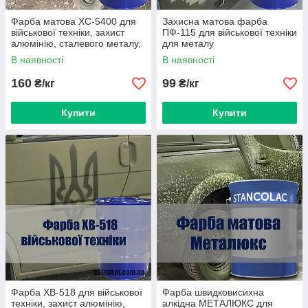
Фарба матова ХС-5400 для
Захисна матова фарба
військової техніки, захист
ПФ-115 для військової техніки
алюмінію, сталевого металу,
для металу
вологих умовах.
В наявності
В наявності
160
99
₴/кг
₴/кг
Купити
Купити
Фарба ХВ-518 для військової
Фарба швидковисихна
техніки, захист алюмінію,
алкідна МЕТАЛЮКС для