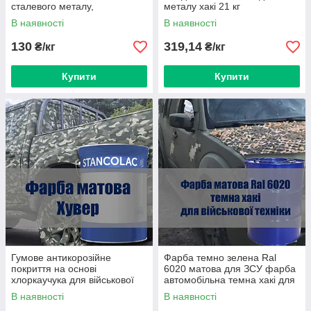
сталевого металу,
металу хакі 21 кг
атмосферостійка. Хакі
В наявності
В наявності
матова оливка
130
319,14
₴/кг
₴/кг
Купити
Купити
Гумове антикорозійне
Фарба темно зелена Ral
покриття на основі
6020 матова для ЗСУ фарба
хлоркаучука для військової
автомобільна темна хакі для
техніки для металу
військової техніки
В наявності
В наявності