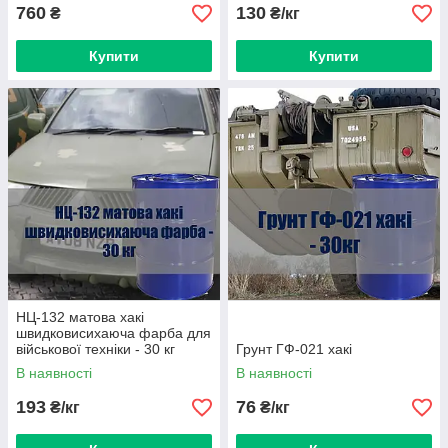
760
130
₴
₴/кг
Купити
Купити
НЦ-132 матова хакі
швидковисихаюча фарба для
військової техніки - 30 кг
Грунт ГФ-021 хакі
В наявності
В наявності
193
76
₴/кг
₴/кг