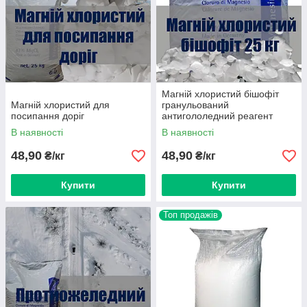
Магній хлористий бішофіт
Магній хлористий для
гранульований
посипання доріг
антигололедний реагент
В наявності
В наявності
48,90
48,90
₴/кг
₴/кг
Купити
Купити
Топ продажів