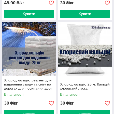
48,90
30
₴/кг
₴/кг
Купити
Купити
Хлорид кальцію реагент для
видалення льоду та снігу на
Хлорид кальцію 25 кг. Кальцій
дорогах для посипання доріг
хлористий луска.
В наявності
В наявності
30
30
₴/кг
₴/кг