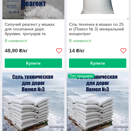
Сипучий реагент у мішках
Сіль технічна в мішках по 25
для посипання доріг,
кг (Помол № 3) мінеральний
бруківки, тротуарів та
концентрат
тереторій від ожеледиці.
В наявності
В наявності
48,90
14
₴/кг
₴/кг
Купити
Купити
Топ продажів