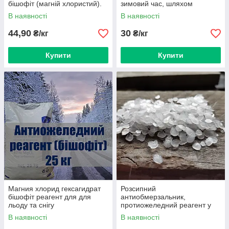
бішофіт (магній хлористий).
зимовий час, шляхом
штучного танення.
В наявності
В наявності
44,90
30
₴/кг
₴/кг
Купити
Купити
Магния хлорид гексагидрат
Розсипний
бішофіт реагент для для
антиобмерзальник,
льоду та снігу
протиожеледний реагент у
мішках по 25 кг кальцій
В наявності
В наявності
хлористий